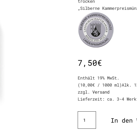
trocken
„Silberne Kammerpreismün
7,50
€
Enthält 19% MwSt.
(
10,00
€
/ 1000 ml)
Alk. 1
zzgl.
Versand
Lieferzeit: ca. 3-4 Werk
Spätburgunder
In den 
Rotwein
trocken
Menge